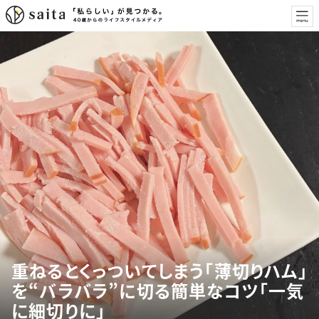
重ねるとくっついてしまう「薄切りハム」
を“バラバラ”に切る簡単なコツ「一気
に細切りに」