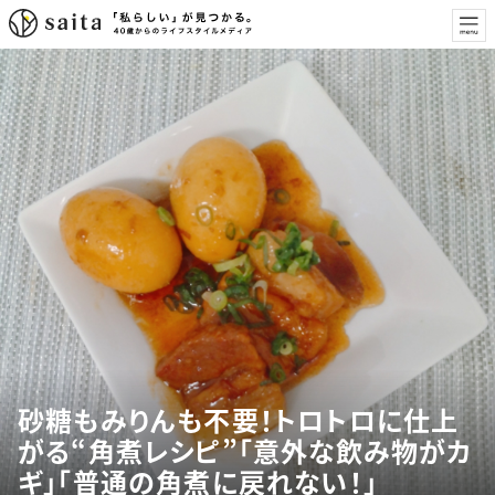
砂糖もみりんも不要！トロトロに仕上
がる“角煮レシピ”「意外な飲み物がカ
ギ」「普通の角煮に戻れない！」