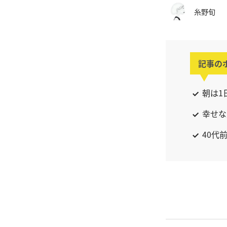
糸野旬
記事の
朝は1
幸せな
40代