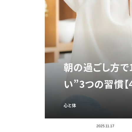
朝の過ごし方で
い”3つの習慣【
心と体
2025.11.17