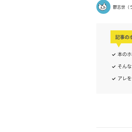
鬱志世（
記事の
本のホ
そんな
アレを