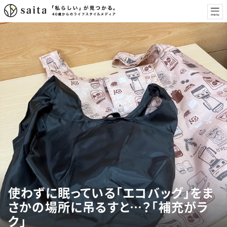
使わずに眠っている「エコバッグ」をま
さかの場所に吊るすと…？「補充がラ
ク」