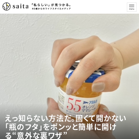
えっ知らない方法だ。固くて開かない
「瓶のフタ」をポンッと簡単に開け
る“意外な裏ワザ”