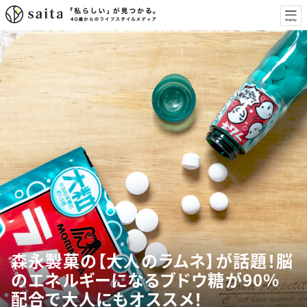
森永製菓の【大人のラムネ】が話題！脳
のエネルギーになるブドウ糖が90%
配合で大人にもオススメ！