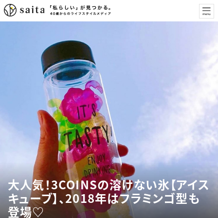
大人気！3COINSの溶けない氷【アイス
キューブ】、2018年はフラミンゴ型も
登場♡