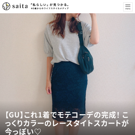
【GU】これ1着でモテコーデの完成！ こ
っくりカラーのレースタイトスカートが
今っぽい♡