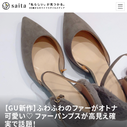
【GU新作】ふわふわのファーがオトナ
可愛い♡ ファーパンプスが高見え確
実で話題！