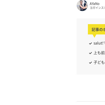
AYaNo
ヨガインス
記事の
sal
上も前
子ども