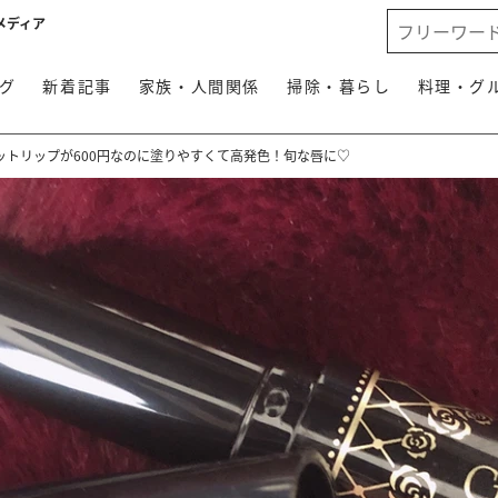
メディア
グ
新着記事
家族・人間関係
掃除・暮らし
料理・グ
ットリップが600円なのに塗りやすくて高発色！旬な唇に♡