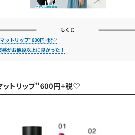
もくじ
マットリップ"600円+税♡
質感がお値段以上に良かった！
マットリップ"600円+税♡