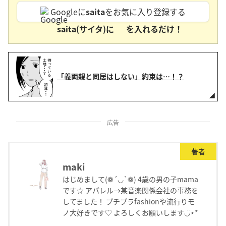
Googleに
saita
をお気に入り登録する
saita(サイタ)に
を入れるだけ！
「義両親と同居はしない」約束は…！？
広告
著者
maki
はじめまして(❁´◡`❁) 4歳の男の子mama
です☆ アパレル→某音楽関係会社の事務を
してました！ プチプラfashionや流行りモ
ノ大好きです♡ よろしくお願いします◡̈⋆*