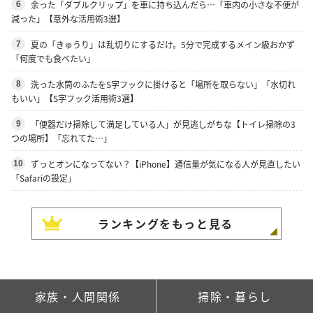
余った「ダブルクリップ」を車に持ち込んだら…「車内の小さな不便が
6
減った」【意外な活用術3選】
夏の「きゅうり」は乱切りにするだけ。5分で完成するメイン級おかず
7
「何度でも食べたい」
洗った水筒のふたをS字フックに掛けると「場所を取らない」「水切れ
8
もいい」【S字フック活用術3選】
「便器だけ掃除して満足している人」が見逃しがちな【トイレ掃除の3
9
つの場所】「忘れてた…」
ずっとオンになってない？【iPhone】通信量が気になる人が見直したい
10
「Safariの設定」
ランキングをもっと見る
家族・人間関係
掃除・暮らし