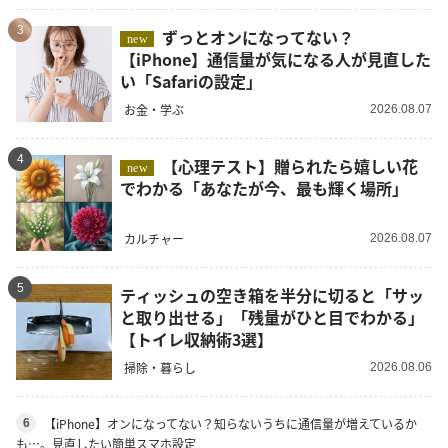
3
ずっとオンになってない？
new
【iPhone】通信量が気になる人が見直した
い「Safariの設定」
お金・学ぶ
2026.08.07
4
【心理テスト】贈られたら嬉しい花
new
でわかる「あなたが今、最も輝く場所」
カルチャー
2026.08.07
5
ティッシュの空き箱を半分に切ると「サッ
と取り出せる」「残量がひと目でわかる」
【トイレ収納術3選】
掃除・暮らし
2026.08.06
【iPhone】オンになってない？知らないうちに通信量が増えているか
6
も…。見直したい簡単スマホ設定