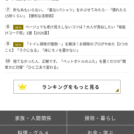
針も糸もいらない。「着ないTシャツ」をかぶせてみたら…「慣れたら
7
15秒くらい」【便利な活用術】
ベージュでも老け見えしないコツは？大人が真似したい「垢抜
8
new
けコーデ術」3選【2026夏】
「トイレ掃除が面倒…」を解決！お掃除のプロがやめた【3つの
9
new
こと】「ラクになる」「床にモノを置かない」
捨てなかった人、正解です。「ペットボトルのふた」を置くだけの"簡
10
単カビ対策"「ひと工夫で変わる」
ランキングをもっと見る
家族・人間関係
掃除・暮らし
料理・グルメ
お金・学ぶ