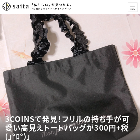
3COINSで発見！フリルの持ち手が可
愛い高見えトートバッグが300円+税
(」°ﾛ°)｣