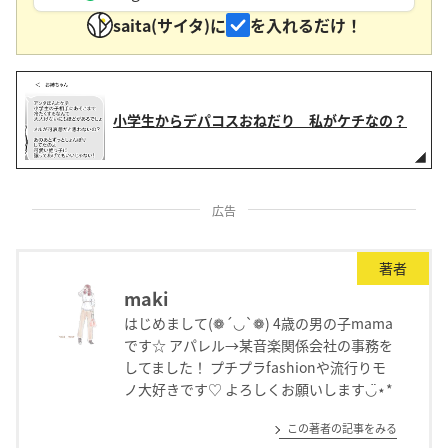
saita(サイタ)に
を入れるだけ！
小学生からデパコスおねだり 私がケチなの？
広告
著者
maki
はじめまして(❁´◡`❁) 4歳の男の子mama
です☆ アパレル→某音楽関係会社の事務を
してました！ プチプラfashionや流行りモ
ノ大好きです♡ よろしくお願いします◡̈⋆*
この著者の記事をみる