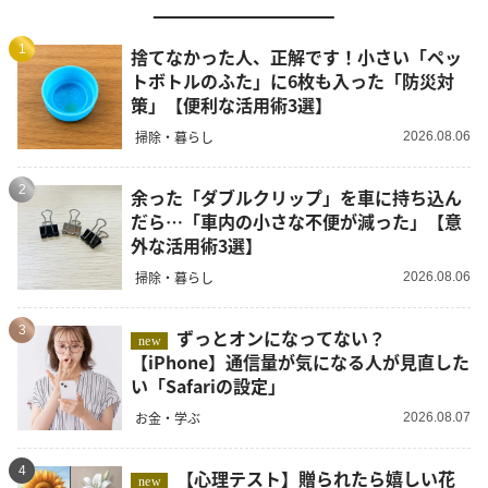
1
捨てなかった人、正解です！小さい「ペッ
トボトルのふた」に6枚も入った「防災対
策」【便利な活用術3選】
掃除・暮らし
2026.08.06
2
余った「ダブルクリップ」を車に持ち込ん
だら…「車内の小さな不便が減った」【意
外な活用術3選】
掃除・暮らし
2026.08.06
3
ずっとオンになってない？
new
【iPhone】通信量が気になる人が見直した
い「Safariの設定」
お金・学ぶ
2026.08.07
4
【心理テスト】贈られたら嬉しい花
new