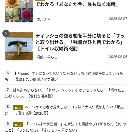
でわかる「あなたが今、最も輝く場所」
カルチャー
2026.08.07
5
ティッシュの空き箱を半分に切ると「サッ
と取り出せる」「残量がひと目でわかる」
【トイレ収納術3選】
掃除・暮らし
2026.08.06
【iPhone】オンになってない？知らないうちに通信量が増えているか
6
も…。見直したい簡単スマホ設定
針も糸もいらない。「着ないTシャツ」をかぶせてみたら…「慣れたら
7
15秒くらい」【便利な活用術】
ベージュでも老け見えしないコツは？大人が真似したい「垢抜
8
new
けコーデ術」3選【2026夏】
「トイレ掃除が面倒…」を解決！お掃除のプロがやめた【3つの
9
new
こと】「ラクになる」「床にモノを置かない」