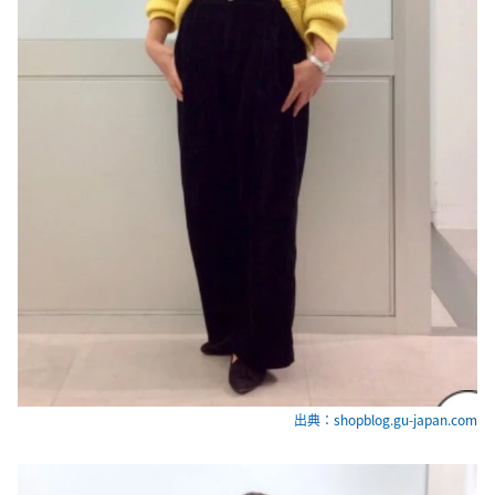
出典：shopblog.gu-japan.com