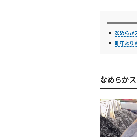
なめらか
昨年より
なめらかス