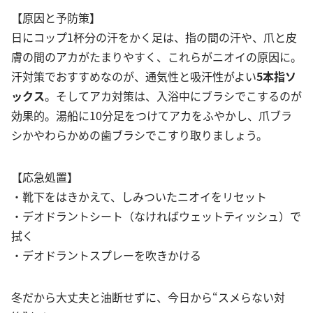
【原因と予防策】
日にコップ1杯分の汗をかく足は、指の間の汗や、爪と皮
膚の間のアカがたまりやすく、これらがニオイの原因に。
汗対策でおすすめなのが、通気性と吸汗性がよい
5本指ソ
ックス
。そしてアカ対策は、入浴中にブラシでこするのが
効果的。湯船に10分足をつけてアカをふやかし、爪ブラ
シかやわらかめの歯ブラシでこすり取りましょう。
【応急処置】
・靴下をはきかえて、しみついたニオイをリセット
・デオドラントシート（なければウェットティッシュ）で
拭く
・デオドラントスプレーを吹きかける
冬だから大丈夫と油断せずに、今日から“スメらない対