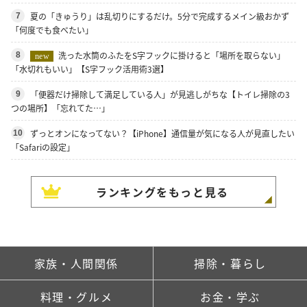
夏の「きゅうり」は乱切りにするだけ。5分で完成するメイン級おかず
7
「何度でも食べたい」
洗った水筒のふたをS字フックに掛けると「場所を取らない」
8
new
「水切れもいい」【S字フック活用術3選】
「便器だけ掃除して満足している人」が見逃しがちな【トイレ掃除の3
9
つの場所】「忘れてた…」
ずっとオンになってない？【iPhone】通信量が気になる人が見直したい
10
「Safariの設定」
ランキングをもっと見る
家族・人間関係
掃除・暮らし
料理・グルメ
お金・学ぶ