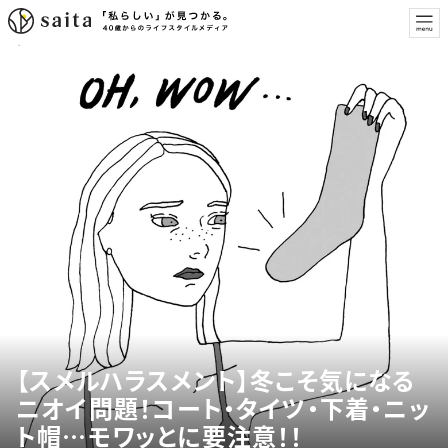
【スメルハラスメント】冬こそ気になる
ニオイ問題！コート・タイツ・下着・ニッ
ト帽…モワッとに要注意！！