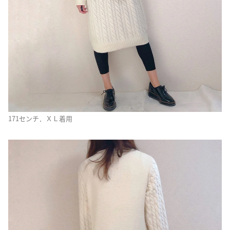
171センチ．ＸＬ着用