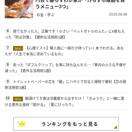
うメニュー3つ」
お金・学ぶ
2026.08.08
捨てなかった人、正解です！小さい「ペットボトルのふた」に6枚も入
6
った「防災対策」【便利な活用術3選】
【心理テスト】無人島に一冊だけ持っていく本でわかる。あな
7
new
たが「人生で本当に求めているもの」
余った「ダブルクリップ」を車に持ち込んだら…「車内の小さな不便が
8
減った」【意外な活用術3選】
トイレットペーパーの芯を「縦」にハサミで切ると掃除で便利【芯の掃
9
除活用術3選】
朝漬けて夕食は冷蔵庫から出すだけ！「きゅうり」と一緒に漬
10
new
ける意外な食材「助かる」「夏にぴったり」
ランキングをもっと見る