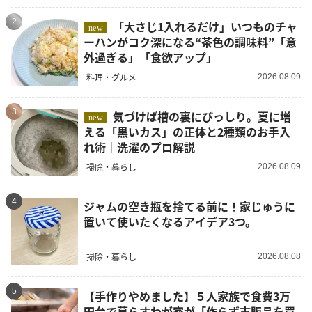
2
「大さじ1入れるだけ」いつものチャ
new
ーハンがコク深になる“茶色の調味料”「意
外過ぎる」「食欲アップ」
料理・グルメ
2026.08.09
3
気づけば槽の裏にびっしり。夏に増
new
える「黒いカス」の正体と2種類のお手入
れ術｜洗濯のプロ解説
掃除・暮らし
2026.08.09
4
ジャムの空き瓶を捨てる前に！家じゅうに
置いて使いたくなるアイデア3つ。
掃除・暮らし
2026.08.08
5
【手作りやめました】５人家族で食費3万
円台で暮らすわが家が「作らず市販品を買