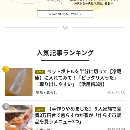
広告
人気記事ランキング
1
ペットボトルを半分に切って【冷蔵
new
庫】に入れてみて！「ピッタリ入った」
「取り出しやすい」【活用術3選】
掃除・暮らし
2026.08.08
2
【手作りやめました】５人家族で食
new
費3万円台で暮らすわが家が「作らず市販
品を買うメニュー3つ」
お金・学ぶ
2026.08.08