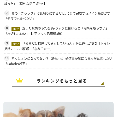
減った」【意外な活用術3選】
夏の「きゅうり」は乱切りにするだけ。5分で完成するメイン級おかず
7
「何度でも食べたい」
洗った水筒のふたをS字フックに掛けると「場所を取らない」
8
new
「水切れもいい」【S字フック活用術3選】
「便器だけ掃除して満足している人」が見逃しがちな【トイレ
9
new
掃除の3つの場所】「忘れてた…」
ずっとオンになってない？【iPhone】通信量が気になる人が見直したい
10
「Safariの設定」
ランキングをもっと見る