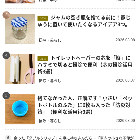
3
ジャムの空き瓶を捨てる前に！家じ
new
ゅうに置いて使いたくなるアイデア3つ。
掃除・暮らし
2026.08.08
4
トイレットペーパーの芯を「縦」に
new
ハサミで切ると掃除で便利【芯の掃除活用
術3選】
掃除・暮らし
2026.08.07
5
捨てなかった人、正解です！小さい「ペッ
トボトルのふた」に6枚も入った「防災対
策」【便利な活用術3選】
掃除・暮らし
2026.08.06
余った「ダブルクリップ」を車に持ち込んだら…「車内の小さな不便が
6