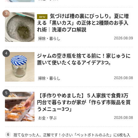
3
気づけば槽の裏にびっしり。夏に増
new
える「黒いカス」の正体と2種類のお手入
れ術｜洗濯のプロ解説
掃除・暮らし
2026.08.09
4
ジャムの空き瓶を捨てる前に！家じゅうに
置いて使いたくなるアイデア3つ。
掃除・暮らし
2026.08.08
5
【手作りやめました】５人家族で食費3万
円台で暮らすわが家が「作らず市販品を買
うメニュー3つ」
お金・学ぶ
2026.08.08
捨てなかった人、正解です！小さい「ペットボトルのふた」に6枚も入
6