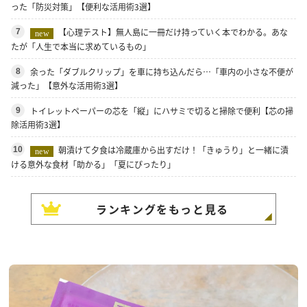
った「防災対策」【便利な活用術3選】
【心理テスト】無人島に一冊だけ持っていく本でわかる。あな
7
new
たが「人生で本当に求めているもの」
余った「ダブルクリップ」を車に持ち込んだら…「車内の小さな不便が
8
減った」【意外な活用術3選】
トイレットペーパーの芯を「縦」にハサミで切ると掃除で便利【芯の掃
9
除活用術3選】
朝漬けて夕食は冷蔵庫から出すだけ！「きゅうり」と一緒に漬
10
new
ける意外な食材「助かる」「夏にぴったり」
ランキングをもっと見る