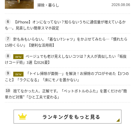
掃除・暮らし
2026.08.06
【iPhone】オンになってない？知らないうちに通信量が増えているか
6
も…。見直したい簡単スマホ設定
針も糸もいらない。「着ないTシャツ」をかぶせてみたら…「慣れたら
7
15秒くらい」【便利な活用術】
ベージュでも老け見えしないコツは？大人が真似したい「垢抜
8
new
けコーデ術」3選【2026夏】
「トイレ掃除が面倒…」を解決！お掃除のプロがやめた【3つの
9
new
こと】「ラクになる」「床にモノを置かない」
捨てなかった人、正解です。「ペットボトルのふた」を置くだけの"簡
10
単カビ対策"「ひと工夫で変わる」
ランキングをもっと見る