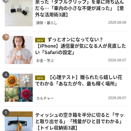
余った「ダブルクリップ」を車に持ち込ん
だら…「車内の小さな不便が減った」【意
外な活用術3選】
掃除・暮らし
2026.08.06
3
ずっとオンになってない？
new
【iPhone】通信量が気になる人が見直した
い「Safariの設定」
お金・学ぶ
2026.08.07
4
【心理テスト】贈られたら嬉しい花
new
でわかる「あなたが今、最も輝く場所」
カルチャー
2026.08.07
5
ティッシュの空き箱を半分に切ると「サッ
と取り出せる」「残量がひと目でわかる」
【トイレ収納術3選】