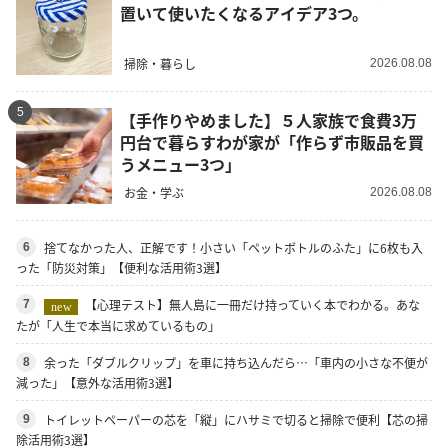
置いて使いたくなるアイデア3つ。
掃除・暮らし
2026.08.08
5
【手作りやめました】５人家族で食費3万
円台で暮らすわが家が「作らず市販品を買
うメニュー3つ」
お金・学ぶ
2026.08.08
捨てなかった人、正解です！小さい「ペットボトルのふた」に6枚も入
6
った「防災対策」【便利な活用術3選】
【心理テスト】無人島に一冊だけ持っていく本でわかる。あな
7
new
たが「人生で本当に求めているもの」
余った「ダブルクリップ」を車に持ち込んだら…「車内の小さな不便が
8
減った」【意外な活用術3選】
トイレットペーパーの芯を「縦」にハサミで切ると掃除で便利【芯の掃
9
除活用術3選】