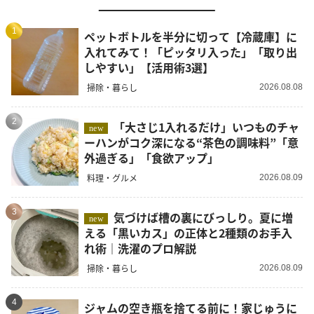
1
ペットボトルを半分に切って【冷蔵庫】に
入れてみて！「ピッタリ入った」「取り出
しやすい」【活用術3選】
掃除・暮らし
2026.08.08
2
「大さじ1入れるだけ」いつものチャ
new
ーハンがコク深になる“茶色の調味料”「意
外過ぎる」「食欲アップ」
料理・グルメ
2026.08.09
3
気づけば槽の裏にびっしり。夏に増
new
える「黒いカス」の正体と2種類のお手入
れ術｜洗濯のプロ解説
掃除・暮らし
2026.08.09
4
ジャムの空き瓶を捨てる前に！家じゅうに