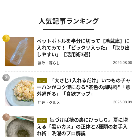
人気記事ランキング
1
ペットボトルを半分に切って【冷蔵庫】に
入れてみて！「ピッタリ入った」「取り出
しやすい」【活用術3選】
掃除・暮らし
2026.08.08
2
「大さじ1入れるだけ」いつものチャ
new
ーハンがコク深になる“茶色の調味料”「意
外過ぎる」「食欲アップ」
料理・グルメ
2026.08.09
3
気づけば槽の裏にびっしり。夏に増
new
える「黒いカス」の正体と2種類のお手入
れ術｜洗濯のプロ解説