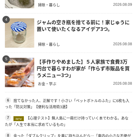
掃除・暮らし
2026.08.09
4
ジャムの空き瓶を捨てる前に！家じゅうに
置いて使いたくなるアイデア3つ。
掃除・暮らし
2026.08.08
5
【手作りやめました】５人家族で食費3万
円台で暮らすわが家が「作らず市販品を買
うメニュー3つ」
お金・学ぶ
2026.08.08
捨てなかった人、正解です！小さい「ペットボトルのふた」に6枚も入
6
った「防災対策」【便利な活用術3選】
【心理テスト】無人島に一冊だけ持っていく本でわかる。あな
7
new
たが「人生で本当に求めているもの」
余った「ダブルクリップ」を車に持ち込んだら…「車内の小さな不便が
8