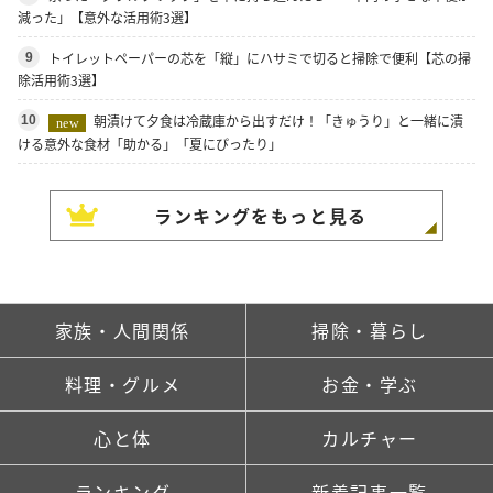
減った」【意外な活用術3選】
トイレットペーパーの芯を「縦」にハサミで切ると掃除で便利【芯の掃
9
除活用術3選】
朝漬けて夕食は冷蔵庫から出すだけ！「きゅうり」と一緒に漬
10
new
ける意外な食材「助かる」「夏にぴったり」
ランキングをもっと見る
家族・人間関係
掃除・暮らし
料理・グルメ
お金・学ぶ
心と体
カルチャー
ランキング
新着記事一覧