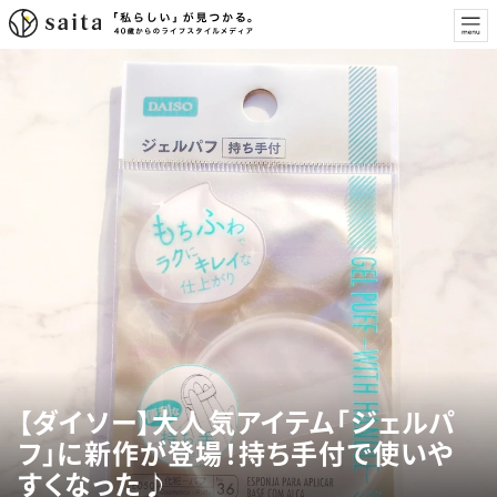
【ダイソー】大人気アイテム「ジェルパ
フ」に新作が登場！持ち手付で使いや
すくなった♪