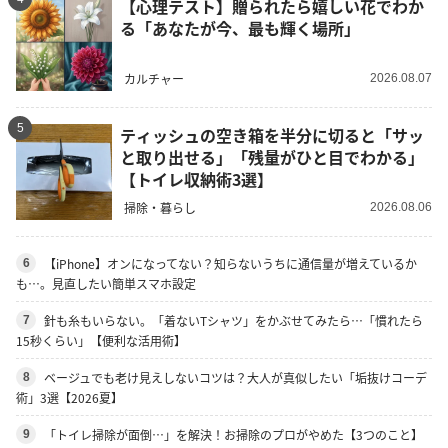
【心理テスト】贈られたら嬉しい花でわか
る「あなたが今、最も輝く場所」
カルチャー
2026.08.07
5
ティッシュの空き箱を半分に切ると「サッ
と取り出せる」「残量がひと目でわかる」
【トイレ収納術3選】
掃除・暮らし
2026.08.06
【iPhone】オンになってない？知らないうちに通信量が増えているか
6
も…。見直したい簡単スマホ設定
針も糸もいらない。「着ないTシャツ」をかぶせてみたら…「慣れたら
7
15秒くらい」【便利な活用術】
ベージュでも老け見えしないコツは？大人が真似したい「垢抜けコーデ
8
術」3選【2026夏】
「トイレ掃除が面倒…」を解決！お掃除のプロがやめた【3つのこと】
9