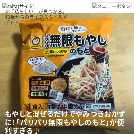
もやしと混ぜるだけでやみつきおかず
に！「パリパリ無限もやしのもと」が便
利すぎる♪