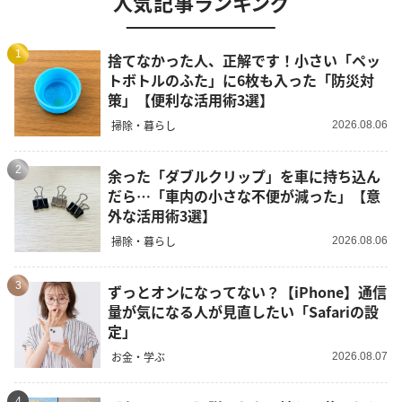
人気記事ランキング
1
捨てなかった人、正解です！小さい「ペッ
トボトルのふた」に6枚も入った「防災対
策」【便利な活用術3選】
掃除・暮らし
2026.08.06
2
余った「ダブルクリップ」を車に持ち込ん
だら…「車内の小さな不便が減った」【意
外な活用術3選】
掃除・暮らし
2026.08.06
3
ずっとオンになってない？【iPhone】通信
量が気になる人が見直したい「Safariの設
定」
お金・学ぶ
2026.08.07
4