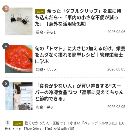
3
余った「ダブルクリップ」を車に持
new
ち込んだら…「車内の小さな不便が減っ
た」【意外な活用術3選】
掃除・暮らし
2026.08.06
4
旬の「トマト」に大さじ2加えるだけ。栄養
をムダなく摂れる簡単レシピ｜管理栄養士
に学ぶ
料理・グルメ
2026.08.05
5
「食費が少ない人」が買い置きする“スー
パーの冷凍食品”3つ「豪華に見えてちゃん
と節約できる」
お金・学ぶ
2026.08.05
捨てなかった人、正解です！小さい「ペットボトルのふた」に6
6
new
枚も入った「防災対策」【便利な活用術3選】