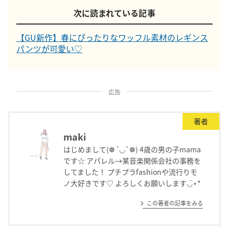
次に読まれている記事
【GU新作】春にぴったりなワッフル素材のレギンス
パンツが可愛い♡
広告
著者
maki
はじめまして(❁´◡`❁) 4歳の男の子mama
です☆ アパレル→某音楽関係会社の事務を
してました！ プチプラfashionや流行りモ
ノ大好きです♡ よろしくお願いします◡̈⋆*
この著者の記事をみる