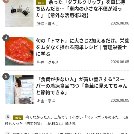
余った「ダブルクリップ」を車に持
new
ち込んだら…「車内の小さな不便が減っ
た」【意外な活用術3選】
掃除・暮らし
2026.08.06
4
旬の「トマト」に大さじ2加えるだけ。栄養
をムダなく摂れる簡単レシピ｜管理栄養士
に学ぶ
料理・グルメ
2026.08.05
5
「食費が少ない人」が買い置きする“スー
パーの冷凍食品”3つ「豪華に見えてちゃん
と節約できる」
お金・学ぶ
2026.08.05
捨てなかった人、正解です！小さい「ペットボトルのふた」に6
6
new
枚も入った「防災対策」【便利な活用術3選】