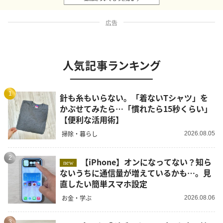
広告
人気記事ランキング
1
針も糸もいらない。「着ないTシャツ」を
かぶせてみたら…「慣れたら15秒くらい」
【便利な活用術】
掃除・暮らし
2026.08.05
2
【iPhone】オンになってない？知ら
new
ないうちに通信量が増えているかも…。見
直したい簡単スマホ設定
お金・学ぶ
2026.08.06
3