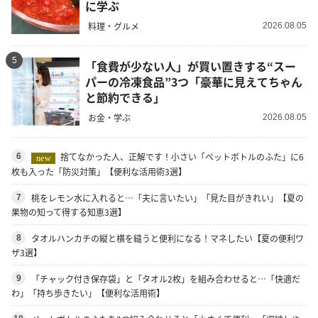
に学ぶ
料理・グルメ
2026.08.05
5
「食費が少ない人」が買い置きする“スー
パーの冷凍食品”3つ「豪華に見えてちゃん
と節約できる」
お金・学ぶ
2026.08.05
捨てなかった人、正解です！小さい「ペットボトルのふた」に6
6
new
枚も入った「防災対策」【便利な活用術3選】
桃をレモン水に入れると…「夫に言いたい」「見た目がきれい」【夏の
7
果物の知って得する知恵3選】
タオルハンカチの縦と横を縫うと便利になる！マネしたい【夏の便利ワ
8
ザ3選】
「チャック付き保存袋」と「タオル2枚」を組み合わせると…「快適だ
9
わ」「持ち歩きたい」【便利な活用術】