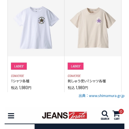
出典：www.shimamura.gr.jp