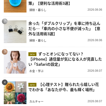
策」【便利な活用術3選】
掃除・暮らし
2026.08.06
2
余った「ダブルクリップ」を車に持ち込ん
だら…「車内の小さな不便が減った」【意
外な活用術3選】
掃除・暮らし
2026.08.06
3
ずっとオンになってない？
new
【iPhone】通信量が気になる人が見直した
い「Safariの設定」
お金・学ぶ
2026.08.07
4
【心理テスト】贈られたら嬉しい花
new
でわかる「あなたが今、最も輝く場所」
カルチャー
2026.08.07