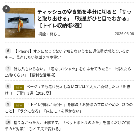
5
ティッシュの空き箱を半分に切ると「サッ
と取り出せる」「残量がひと目でわかる」
【トイレ収納術3選】
掃除・暮らし
2026.08.06
【iPhone】オンになってない？知らないうちに通信量が増えているか
6
も…。見直したい簡単スマホ設定
針も糸もいらない。「着ないTシャツ」をかぶせてみたら…「慣れたら
7
15秒くらい」【便利な活用術】
ベージュでも老け見えしないコツは？大人が真似したい「垢抜
8
new
けコーデ術」3選【2026夏】
「トイレ掃除が面倒…」を解決！お掃除のプロがやめた【3つの
9
new
こと】「ラクになる」「床にモノを置かない」
捨てなかった人、正解です。「ペットボトルのふた」を置くだけの"簡
10
単カビ対策"「ひと工夫で変わる」