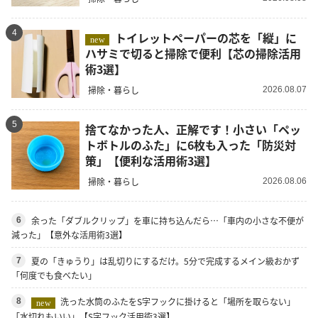
4
トイレットペーパーの芯を「縦」に
new
ハサミで切ると掃除で便利【芯の掃除活用
術3選】
掃除・暮らし
2026.08.07
5
捨てなかった人、正解です！小さい「ペッ
トボトルのふた」に6枚も入った「防災対
策」【便利な活用術3選】
掃除・暮らし
2026.08.06
余った「ダブルクリップ」を車に持ち込んだら…「車内の小さな不便が
6
減った」【意外な活用術3選】
夏の「きゅうり」は乱切りにするだけ。5分で完成するメイン級おかず
7
「何度でも食べたい」
洗った水筒のふたをS字フックに掛けると「場所を取らない」
8
new
「水切れもいい」【S字フック活用術3選】