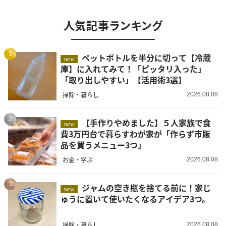
人気記事ランキング
1
ペットボトルを半分に切って【冷蔵
new
庫】に入れてみて！「ピッタリ入った」
「取り出しやすい」【活用術3選】
掃除・暮らし
2026.08.08
2
【手作りやめました】５人家族で食
new
費3万円台で暮らすわが家が「作らず市販
品を買うメニュー3つ」
お金・学ぶ
2026.08.08
3
ジャムの空き瓶を捨てる前に！家じ
new
ゅうに置いて使いたくなるアイデア3つ。
掃除・暮らし
2026.08.08