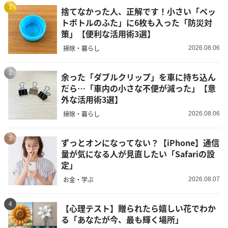
1
捨てなかった人、正解です！小さい「ペッ
トボトルのふた」に6枚も入った「防災対
策」【便利な活用術3選】
掃除・暮らし
2026.08.06
2
余った「ダブルクリップ」を車に持ち込ん
だら…「車内の小さな不便が減った」【意
外な活用術3選】
掃除・暮らし
2026.08.06
3
ずっとオンになってない？【iPhone】通信
量が気になる人が見直したい「Safariの設
定」
お金・学ぶ
2026.08.07
4
【心理テスト】贈られたら嬉しい花でわか
る「あなたが今、最も輝く場所」