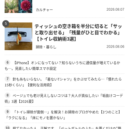
カルチャー
2026.08.07
5
ティッシュの空き箱を半分に切ると「サッ
と取り出せる」「残量がひと目でわかる」
【トイレ収納術3選】
掃除・暮らし
2026.08.06
【iPhone】オンになってない？知らないうちに通信量が増えているか
6
も…。見直したい簡単スマホ設定
針も糸もいらない。「着ないTシャツ」をかぶせてみたら…「慣れたら
7
15秒くらい」【便利な活用術】
ベージュでも老け見えしないコツは？大人が真似したい「垢抜けコーデ
8
術」3選【2026夏】
「トイレ掃除が面倒…」を解決！お掃除のプロがやめた【3つのこと】
9
「ラクになる」「床にモノを置かない」
捨てなかった人、正解です。「ペットボトルのふた」を置くだけの"簡
10