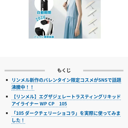
もくじ
リンメル新作のバレンタイン限定コスメがSNSで話題
沸騰中！！
【リンメル】エグザジェレートラスティングリキッド
アイライナー WP CP 105
「105 ダークチェリーショコラ」を実際に使ってみま
した！