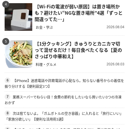
4
【Wi-Fiの電波が弱い原因】は置き場所か
も？避けたい“NGな置き場所”4選「ずっと
間違ってた…」
お金・学ぶ
2026.08.04
5
【1分クッキング】きゅうりとカニカマ切
って混ぜるだけ！毎日食べたくなる【夏の
さっぱり中華和え】
料理・グルメ
2026.08.03
【iPhone】迷惑電話や詐欺電話が心配なら。知らない番号からの着信を
6
振り分けする【便利設定3つ】
業務スーパーでねらい目！食費の節約をしたいなら買いたい3つの冷凍
7
おかず
次は捨てないよ。「ガムボトルの空き容器」に入れると「旅行にいい」
8
「家族分欲しい」【便利な活用術3選】