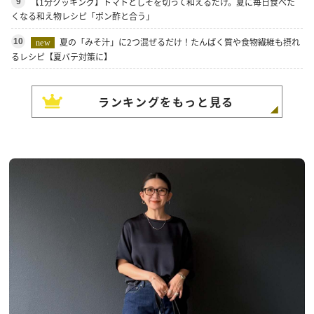
【1分クッキング】トマトとしそを切って和えるだけ。夏に毎日食べた
9
くなる和え物レシピ「ポン酢と合う」
夏の「みそ汁」に2つ混ぜるだけ！たんぱく質や食物繊維も摂れ
10
new
るレシピ【夏バテ対策に】
ランキングをもっと見る