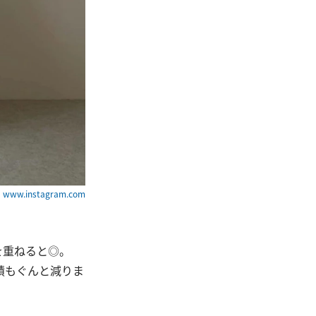
ww.instagram.com
を重ねると◎。
積もぐんと減りま