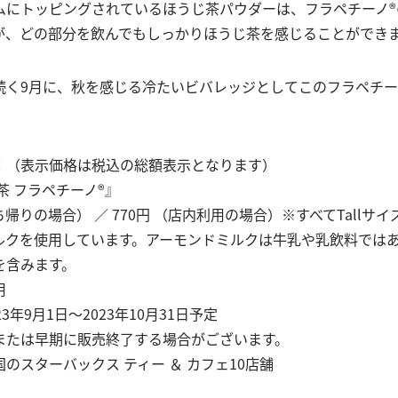
ムにトッピングされているほうじ茶パウダーは、フラペチーノ®
が、どの部分を飲んでもしっかりほうじ茶を感じることができ
続く9月に、秋を感じる冷たいビバレッジとしてこのフラペチー
：（表示価格は税込の総額表示となります）
茶 フラペチーノ®』
 （持ち帰りの場合） ／ 770円 （店内利用の場合）※すべてTallサ
ルクを使用しています。アーモンドミルクは牛乳や乳飲料では
を含みます。
用
3年9月1日〜2023年10月31日予定
または早期に販売終了する場合がございます。
のスターバックス ティー ＆ カフェ10店舗