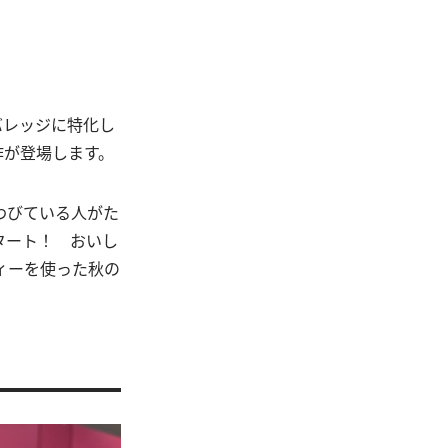
バレッジに特化し
作が登場します。
わびている人がた
タート！ おいし
ティーを使った秋の