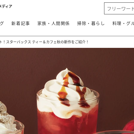
メディア
グ
新着記事
家族・人間関係
掃除・暮らし
料理・グ
ト！スターバックス ティー＆カフェ秋の新作をご紹介！