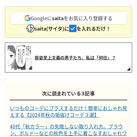
Googleに
saita
をお気に入り登録する
saita(サイタ)に
を入れるだけ！
容姿至上主義の男子たち。私は「何位」？
次に読まれている３記事
いつものコーデにプラスするだけ！簡単におしゃれ見
えする【2024年秋の垢抜けコーデ３選】
40代「秋カラー」の失敗しない取り入れ方。ブラウ
ン、ボルドーなどの秋色を上手に着こなすおしゃれワ