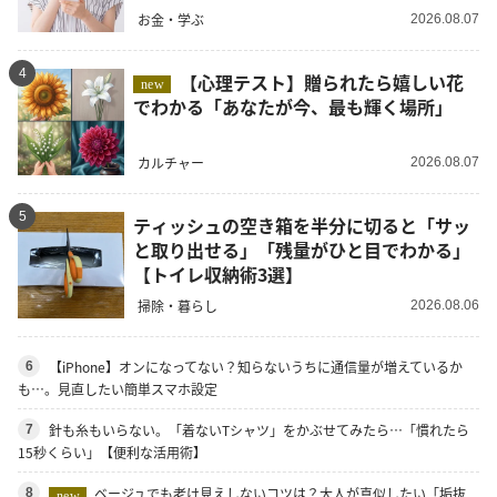
お金・学ぶ
2026.08.07
4
【心理テスト】贈られたら嬉しい花
new
でわかる「あなたが今、最も輝く場所」
カルチャー
2026.08.07
5
ティッシュの空き箱を半分に切ると「サッ
と取り出せる」「残量がひと目でわかる」
【トイレ収納術3選】
掃除・暮らし
2026.08.06
【iPhone】オンになってない？知らないうちに通信量が増えているか
6
も…。見直したい簡単スマホ設定
針も糸もいらない。「着ないTシャツ」をかぶせてみたら…「慣れたら
7
15秒くらい」【便利な活用術】
ベージュでも老け見えしないコツは？大人が真似したい「垢抜
8
new