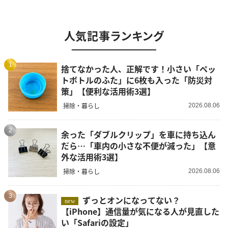
人気記事ランキング
1
捨てなかった人、正解です！小さい「ペッ
トボトルのふた」に6枚も入った「防災対
策」【便利な活用術3選】
掃除・暮らし
2026.08.06
2
余った「ダブルクリップ」を車に持ち込ん
だら…「車内の小さな不便が減った」【意
外な活用術3選】
掃除・暮らし
2026.08.06
3
ずっとオンになってない？
new
【iPhone】通信量が気になる人が見直した
い「Safariの設定」