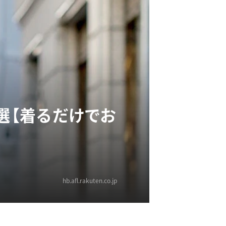
選【着るだけでお
hb.afl.rakuten.co.jp