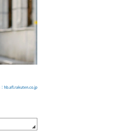
hb.afl.rakuten.co.jp