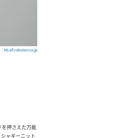
hb.afl.rakuten.co.jp
ドを押さえた万能
×シャギーニット