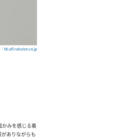
hb.afl.rakuten.co.jp
温かみを感じる着
感がありながらも