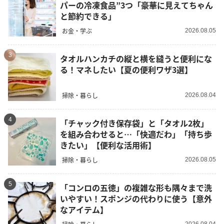
パーの冷凍食品”3つ「豪華に見えてちゃん
と節約できる」
お金・学ぶ
2026.08.05
3
タオルハンカチの縦と横を縫うと便利にな
る！マネしたい【夏の便利ワザ3選】
掃除・暮らし
2026.08.04
4
「チャック付き保存袋」と「タオル2枚」
を組み合わせると…「快適だわ」「持ち歩
きたい」【便利な活用術】
掃除・暮らし
2026.08.05
5
「コンロの五徳」の複雑な形も隅々まで洗
いやすい！スポンジの代わりに使う【意外
なアイテム】
2026.08.04