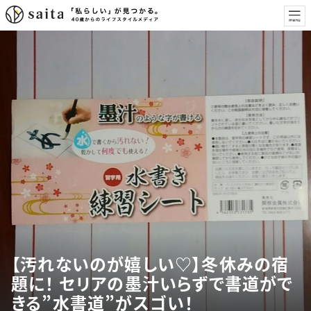
【汚れないのが嬉しい♡】冬休みの宿
題に！ セリアの墨汁いらずで書道がで
きる”水書道”がスゴい！