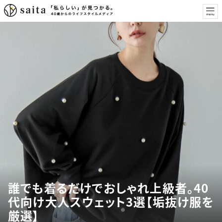
誰でも着るだけでおしゃれ上級者。40
代向け大人スウェット3選【垢抜け服を
厳選】