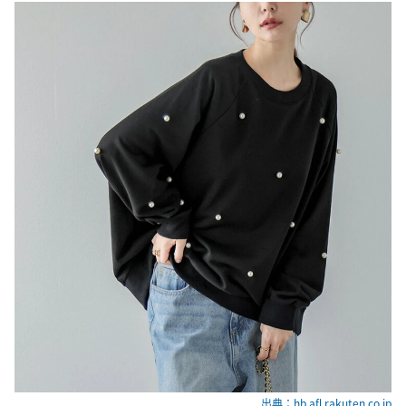
出典：hb.afl.rakuten.co.jp