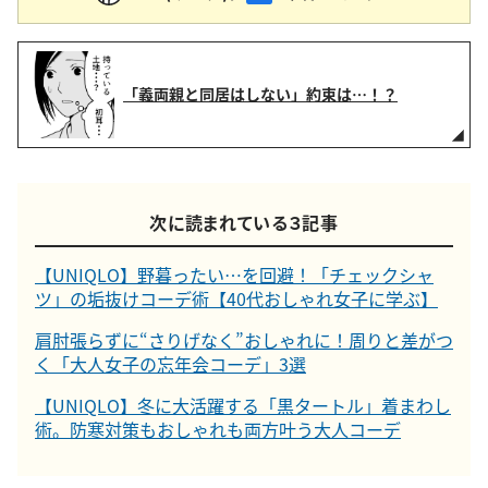
「義両親と同居はしない」約束は…！？
次に読まれている３記事
【UNIQLO】野暮ったい…を回避！「チェックシャ
ツ」の垢抜けコーデ術【40代おしゃれ女子に学ぶ】
肩肘張らずに“さりげなく”おしゃれに！周りと差がつ
く「大人女子の忘年会コーデ」3選
【UNIQLO】冬に大活躍する「黒タートル」着まわし
術。防寒対策もおしゃれも両方叶う大人コーデ