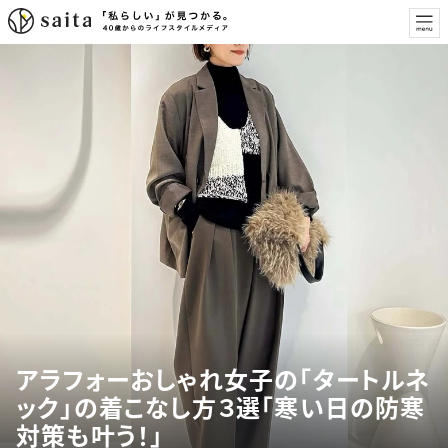
アラフォーおしゃれ女子の「タートルネ
ック」の着こなし方３選「寒い日の防寒
対策も叶う！」