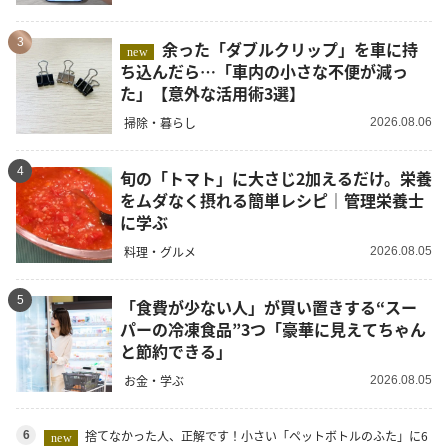
3
余った「ダブルクリップ」を車に持
new
ち込んだら…「車内の小さな不便が減っ
た」【意外な活用術3選】
掃除・暮らし
2026.08.06
4
旬の「トマト」に大さじ2加えるだけ。栄養
をムダなく摂れる簡単レシピ｜管理栄養士
に学ぶ
料理・グルメ
2026.08.05
5
「食費が少ない人」が買い置きする“スー
パーの冷凍食品”3つ「豪華に見えてちゃん
と節約できる」
お金・学ぶ
2026.08.05
捨てなかった人、正解です！小さい「ペットボトルのふた」に6
6
new