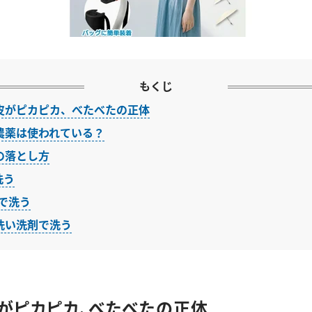
もくじ
皮がピカピカ、べたべたの正体
農薬は使われている？
の落とし方
洗う
水で洗う
洗い洗剤で洗う
がピカピカ、べたべたの正体