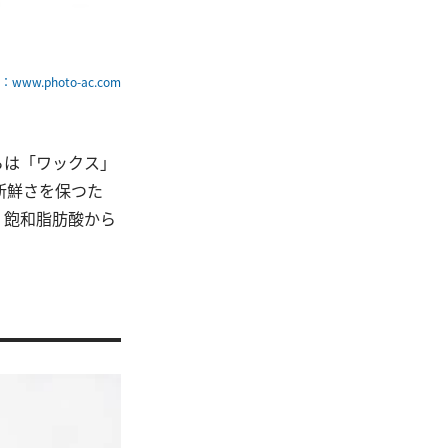
www.photo-ac.com
らは「ワックス」
新鮮さを保つた
、飽和脂肪酸から