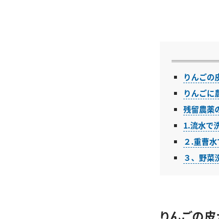
りんごの
りんごに
残留農薬
1.流水で
２.重曹
３、野菜
りんごの皮