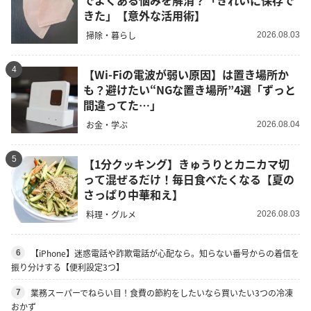
きた」【意外な活用術】
掃除・暮らし
2026.08.03
4
【Wi-Fiの電波が弱い原因】は置き場所か
も？避けたい“NGな置き場所”4選「ずっと
間違ってた…」
お金・学ぶ
2026.08.04
5
【1分クッキング】きゅうりとカニカマ切
って混ぜるだけ！毎日食べたくなる【夏の
さっぱり中華和え】
料理・グルメ
2026.08.03
【iPhone】迷惑電話や詐欺電話が心配なら。知らない番号からの着信を
6
振り分けする【便利設定3つ】
業務スーパーでねらい目！食費の節約をしたいなら買いたい3つの冷凍
7
おかず