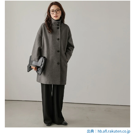
出典：hb.afl.rakuten.co.jp