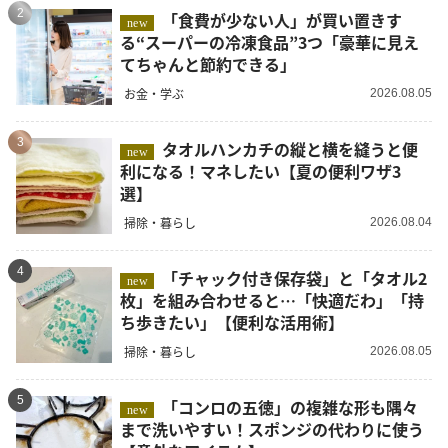
2
「食費が少ない人」が買い置きす
new
る“スーパーの冷凍食品”3つ「豪華に見え
てちゃんと節約できる」
お金・学ぶ
2026.08.05
3
タオルハンカチの縦と横を縫うと便
new
利になる！マネしたい【夏の便利ワザ3
選】
掃除・暮らし
2026.08.04
4
「チャック付き保存袋」と「タオル2
new
枚」を組み合わせると…「快適だわ」「持
ち歩きたい」【便利な活用術】
掃除・暮らし
2026.08.05
5
「コンロの五徳」の複雑な形も隅々
new
まで洗いやすい！スポンジの代わりに使う