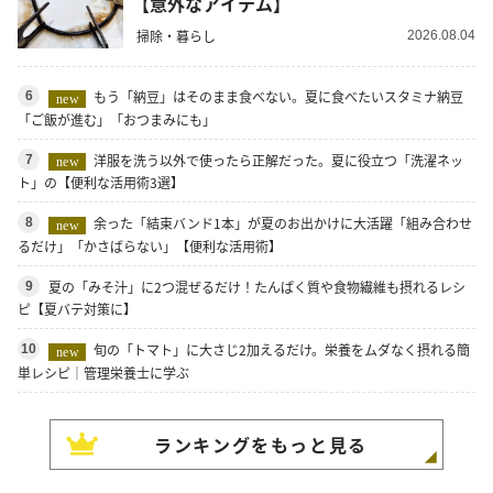
【意外なアイテム】
掃除・暮らし
2026.08.04
もう「納豆」はそのまま食べない。夏に食べたいスタミナ納豆
6
new
「ご飯が進む」「おつまみにも」
洋服を洗う以外で使ったら正解だった。夏に役立つ「洗濯ネッ
7
new
ト」の【便利な活用術3選】
余った「結束バンド1本」が夏のお出かけに大活躍「組み合わせ
8
new
るだけ」「かさばらない」【便利な活用術】
夏の「みそ汁」に2つ混ぜるだけ！たんぱく質や食物繊維も摂れるレシ
9
ピ【夏バテ対策に】
旬の「トマト」に大さじ2加えるだけ。栄養をムダなく摂れる簡
10
new
単レシピ｜管理栄養士に学ぶ
ランキングをもっと見る