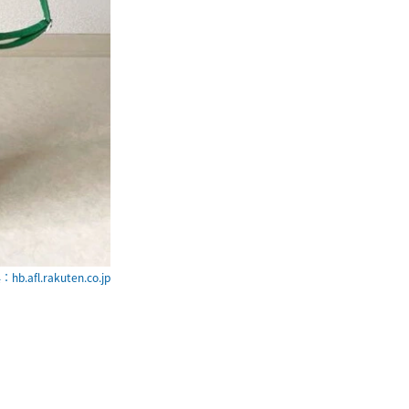
hb.afl.rakuten.co.jp