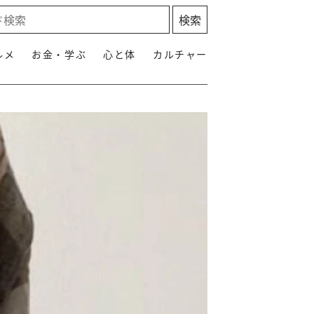
ルメ
お金・学ぶ
心と体
カルチャー