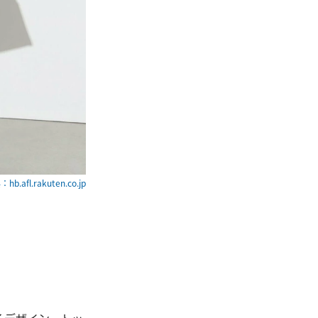
hb.afl.rakuten.co.jp