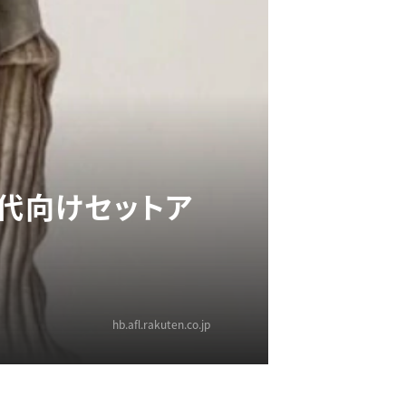
0代向けセットア
hb.afl.rakuten.co.jp