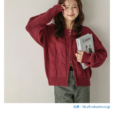
出典：hb.afl.rakuten.co.jp