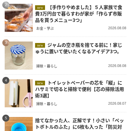
2
【手作りやめました】５人家族で食
new
費3万円台で暮らすわが家が「作らず市販
品を買うメニュー3つ」
お金・学ぶ
2026.08.08
3
ジャムの空き瓶を捨てる前に！家じ
new
ゅうに置いて使いたくなるアイデア3つ。
掃除・暮らし
2026.08.08
4
トイレットペーパーの芯を「縦」に
new
ハサミで切ると掃除で便利【芯の掃除活用
術3選】
掃除・暮らし
2026.08.07
5
捨てなかった人、正解です！小さい「ペッ
トボトルのふた」に6枚も入った「防災対