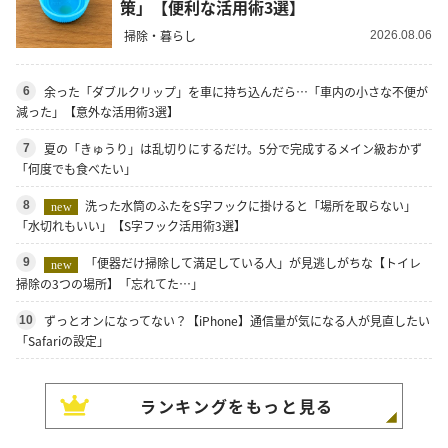
策」【便利な活用術3選】
掃除・暮らし
2026.08.06
余った「ダブルクリップ」を車に持ち込んだら…「車内の小さな不便が
6
減った」【意外な活用術3選】
夏の「きゅうり」は乱切りにするだけ。5分で完成するメイン級おかず
7
「何度でも食べたい」
洗った水筒のふたをS字フックに掛けると「場所を取らない」
8
new
「水切れもいい」【S字フック活用術3選】
「便器だけ掃除して満足している人」が見逃しがちな【トイレ
9
new
掃除の3つの場所】「忘れてた…」
ずっとオンになってない？【iPhone】通信量が気になる人が見直したい
10
「Safariの設定」
ランキングをもっと見る