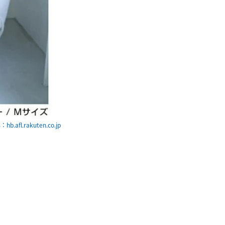
hb.afl.rakuten.co.jp