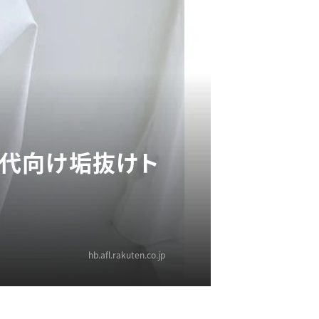
0代向け垢抜けト
hb.afl.rakuten.co.jp