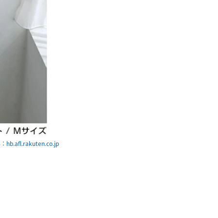
hb.afl.rakuten.co.jp