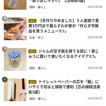
「取り出しやすい」【活用術3選】
掃除・暮らし
2026.08.08
2
【手作りやめました】５人家族で食
new
費3万円台で暮らすわが家が「作らず市販
品を買うメニュー3つ」
お金・学ぶ
2026.08.08
3
ジャムの空き瓶を捨てる前に！家じ
new
ゅうに置いて使いたくなるアイデア3つ。
掃除・暮らし
2026.08.08
4
トイレットペーパーの芯を「縦」に
new
ハサミで切ると掃除で便利【芯の掃除活用
術3選】
掃除・暮らし
2026.08.07