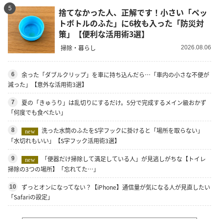
5
捨てなかった人、正解です！小さい「ペッ
トボトルのふた」に6枚も入った「防災対
策」【便利な活用術3選】
掃除・暮らし
2026.08.06
余った「ダブルクリップ」を車に持ち込んだら…「車内の小さな不便が
6
減った」【意外な活用術3選】
夏の「きゅうり」は乱切りにするだけ。5分で完成するメイン級おかず
7
「何度でも食べたい」
洗った水筒のふたをS字フックに掛けると「場所を取らない」
8
new
「水切れもいい」【S字フック活用術3選】
「便器だけ掃除して満足している人」が見逃しがちな【トイレ
9
new
掃除の3つの場所】「忘れてた…」
ずっとオンになってない？【iPhone】通信量が気になる人が見直したい
10
「Safariの設定」