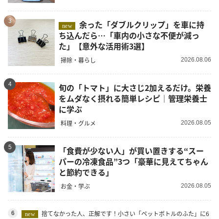
3
余った「ダブルクリップ」を車に持
new
ち込んだら…「車内の小さな不便が減っ
た」【意外な活用術3選】
掃除・暮らし
2026.08.06
4
旬の「トマト」に大さじ2加えるだけ。栄養
をムダなく摂れる簡単レシピ｜管理栄養士
に学ぶ
料理・グルメ
2026.08.05
5
「食費が少ない人」が買い置きする“スー
パーの冷凍食品”3つ「豪華に見えてちゃん
と節約できる」
お金・学ぶ
2026.08.05
捨てなかった人、正解です！小さい「ペットボトルのふた」に6
6
new