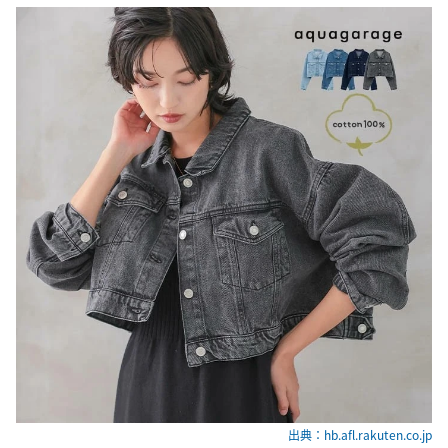
出典：hb.afl.rakuten.co.jp