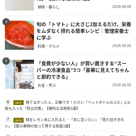
掃除・暮らし
2026.08.06
4
旬の「トマト」に大さじ2加えるだけ。栄養
をムダなく摂れる簡単レシピ｜管理栄養士
に学ぶ
料理・グルメ
2026.08.05
5
「食費が少ない人」が買い置きする“スー
パーの冷凍食品”3つ「豪華に見えてちゃん
と節約できる」
お金・学ぶ
2026.08.05
捨てなかった人、正解です！小さい「ペットボトルのふた」に6
6
new
枚も入った「防災対策」【便利な活用術3選】
桃をレモン水に入れると…「夫に言いたい」「見た目がきれ
7
new
い」【夏の果物の知って得する知恵3選】