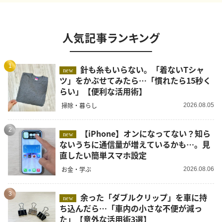
人気記事ランキング
1
針も糸もいらない。「着ないTシャ
new
ツ」をかぶせてみたら…「慣れたら15秒く
らい」【便利な活用術】
掃除・暮らし
2026.08.05
2
【iPhone】オンになってない？知ら
new
ないうちに通信量が増えているかも…。見
直したい簡単スマホ設定
お金・学ぶ
2026.08.06
3
余った「ダブルクリップ」を車に持
new
ち込んだら…「車内の小さな不便が減っ
た」【意外な活用術3選】