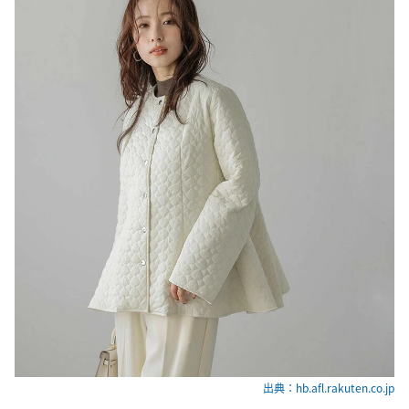
出典：hb.afl.rakuten.co.jp