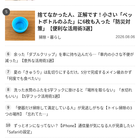
5
捨てなかった人、正解です！小さい「ペッ
トボトルのふた」に6枚も入った「防災対
策」【便利な活用術3選】
掃除・暮らし
2026.08.06
余った「ダブルクリップ」を車に持ち込んだら…「車内の小さな不便が
6
減った」【意外な活用術3選】
夏の「きゅうり」は乱切りにするだけ。5分で完成するメイン級おかず
7
「何度でも食べたい」
洗った水筒のふたをS字フックに掛けると「場所を取らない」「水切れ
8
もいい」【S字フック活用術3選】
「便器だけ掃除して満足している人」が見逃しがちな【トイレ掃除の3
9
つの場所】「忘れてた…」
ずっとオンになってない？【iPhone】通信量が気になる人が見直したい
10
「Safariの設定」