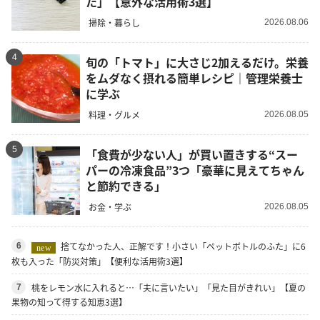
た」【意外な活用術3選】
掃除・暮らし
2026.08.06
4
旬の「トマト」に大さじ2加えるだけ。栄養
をムダなく摂れる簡単レシピ｜管理栄養士
に学ぶ
料理・グルメ
2026.08.05
5
「食費が少ない人」が買い置きする“スー
パーの冷凍食品”3つ「豪華に見えてちゃん
と節約できる」
お金・学ぶ
2026.08.05
捨てなかった人、正解です！小さい「ペットボトルのふた」に6
6
new
枚も入った「防災対策」【便利な活用術3選】
桃をレモン水に入れると…「夫に言いたい」「見た目がきれい」【夏の
7
果物の知って得する知恵3選】