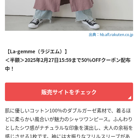
出典：hb.afl.rakuten.co.jp
【La-gemme（ラジエム）】
＜半額＞2025年2月27日15:59まで50％OFFクーポン配布
中！
販売サイトをチェック
肌に優しいコットン100%のダブルガーゼ素材で、着るほ
どに柔らかい風合いが魅力のシャツワンピース。ふんわり
としたシワ感がナチュラルな印象を演出し、大人の余裕を
感じさせる1枚です。袖には大振りなフリルスリーブがあ